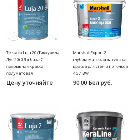
Tikkurila Luja 20 (Тиккурила
Marshall Export-2
Луя 20) 0,9 л база C -
глубокоматовая латексная
покрывная краска,
краска для стен и потолков
полуматовая
4,5 л BW
Цену уточняйте
90.00 Бел.руб.