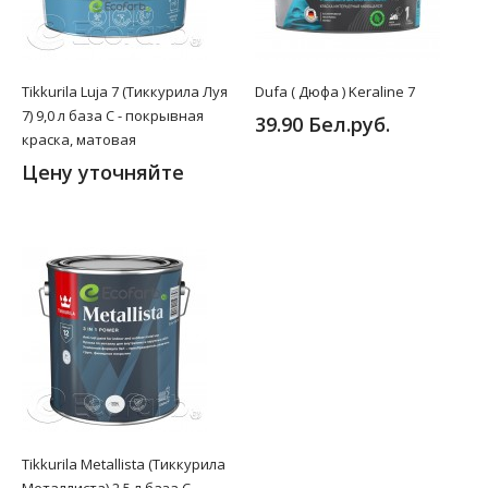
Tikkurila Luja 7 (Тиккурила Луя
Dufa ( Дюфа ) Keraline 7
7) 9,0 л база C - покрывная
39.90 Бел.руб.
краска, матовая
Цену уточняйте
Tikkurila Metallista (Тиккурила
Металлиста) 2,5 л база C -